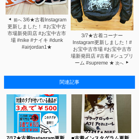
3/6★古着Instagram
前へ
更新しました！ #お宝中古
市場新発田店 #お宝中古市
3/7★古着コーナー
場 #nike #ナイキ #dunk
Instagram更新しました！#
#airjordan1★
お宝中古市場 #お宝中古市
場新発田店 #古着 #シュプリ
ーム #supreme ★
次へ
関連記事
7/17★古着Instagram更新
■古着インスタグラム更新