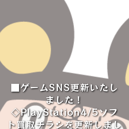
■ゲームSNS更新いたし
ました！
◇PlayStation4/5ソフ
ト買取チラシを更新しまし