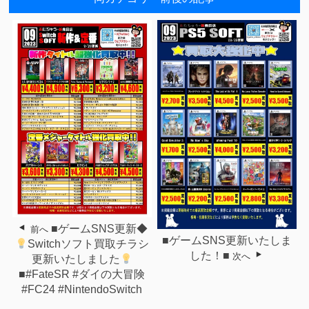
■ゲームSNS更新◆
前へ
■ゲームSNS更新いたしま
Switchソフト買取チラシ
した！■
次へ
更新いたしました
■#FateSR #ダイの大冒険
#FC24 #NintendoSwitch