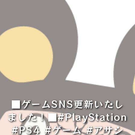
■ゲームSNS更新いたし
ました！■#PlayStation
#PS4 #ゲーム #アサシ