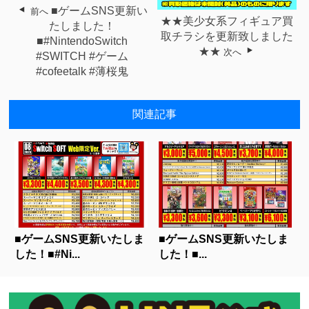
■ゲームSNS更新い
前へ
★★美少女系フィギュア買
たしました！
取チラシを更新致しました
■#NintendoSwitch
★★
次へ
#SWITCH #ゲーム
#cofeetalk #薄桜鬼
関連記事
■ゲームSNS更新いたしま
■ゲームSNS更新いたしま
した！■#Ni...
した！■...