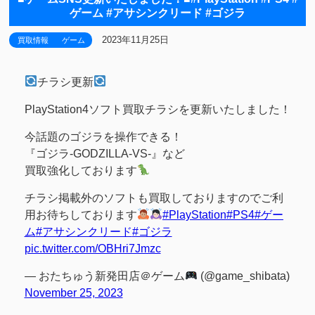
ゲーム #アサシンクリード #ゴジラ
2023年11月25日
買取情報
ゲーム
チラシ更新
PlayStation4ソフト買取チラシを更新いたしました！
今話題のゴジラを操作できる！
『ゴジラ-GODZILLA-VS-』など
買取強化しております
チラシ掲載外のソフトも買取しておりますのでご利
用お待ちしております
#PlayStation
#PS4
#ゲー
ム
#アサシンクリード
#ゴジラ
pic.twitter.com/OBHri7Jmzc
— おたちゅう新発田店＠ゲーム
(@game_shibata)
November 25, 2023