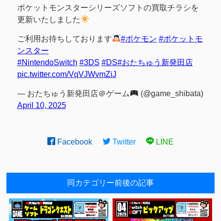
ポケットモンスターシリーズソフトの買取チラシを
更新いたしました
ご利用お待ちしております
#ポケモン
#ポケットモ
ンスター
#NintendoSwitch
#3DS
#DS
#おたちゅう新発田店
pic.twitter.com/VqVJWvmZiJ
— おたちゅう新発田店＠ゲーム
(@game_shibata)
April 10, 2025
Facebook
Twitter
LINE
同カテゴリー前後の記事