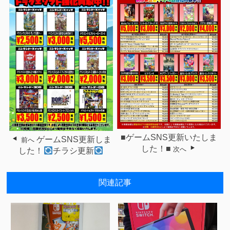
■ゲームSNS更新いたしま
ゲームSNS更新しま
前へ
した！■
次へ
した！
チラシ更新
関連記事