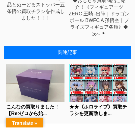
◆おもちゃ買取商品ご紹
品とぬーどるストッパー五
介！《フィギュアーツ
条悟の買取チラシを作成し
ZERO 王騎 -出陣｜ドラゴン
ました！！！
ボール BWFC A 孫悟空｜プ
ライズフィギュア各種》◆
次へ
関連記事
こんなの買取りました！
★★《ホロライブ》買取チ
【Re:ゼロから始...
ラシを更新致しま...
Translate »