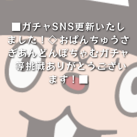
■ガチャSNS更新いたし
ました！◇⁡おぱんちゅうさ
ぎあんどんぽちゃむガチャ
⁡⁡ 等挑戦ありがとうござい
ます！■