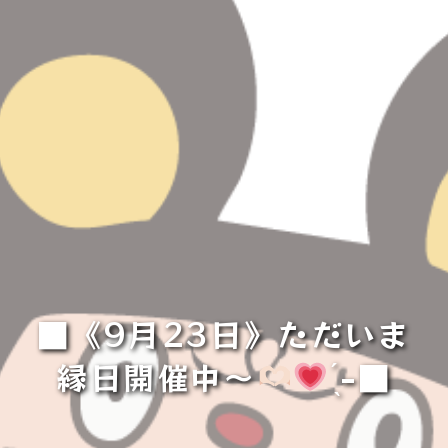
■《9月23日》ただいま
縁日開催中〜
̖́-■