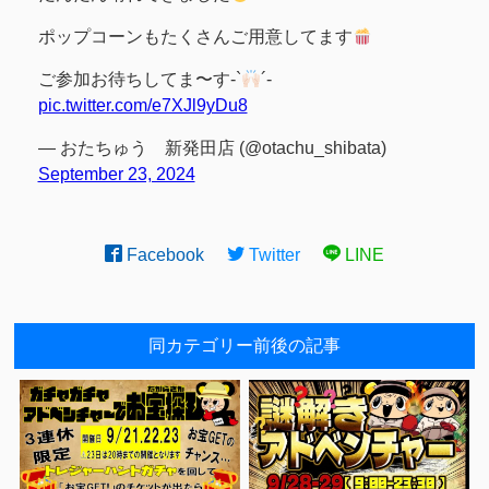
ポップコーンもたくさんご用意してます
ご参加お待ちしてま〜す-`
´-
pic.twitter.com/e7XJl9yDu8
— おたちゅう 新発田店 (@otachu_shibata)
September 23, 2024
Facebook
Twitter
LINE
同カテゴリー前後の記事