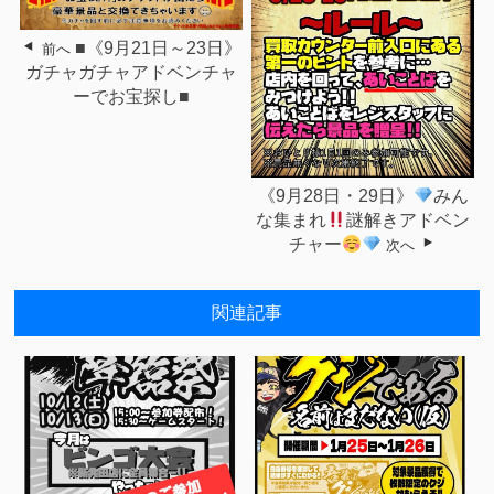
■《9月21日～23日》
前へ
ガチャガチャアドベンチャ
ーでお宝探し■
《9月28日・29日》
みん
な集まれ
謎解きアドベン
チャー
次へ
関連記事