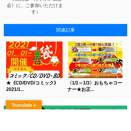
会》に、ご参加いただけま
す♪
関連記事
★《CD/DVD/コミック》
〈1/1～1/3〉おもちゃコー
2021/1...
ナー★お正...
Translate »