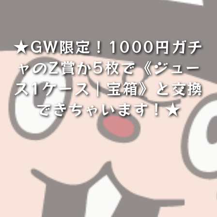
★GW限定！1000円ガチ
ャのZ賞か5枚で《ジュー
ス1ケース｜宝箱》と交換
できちゃいます！★