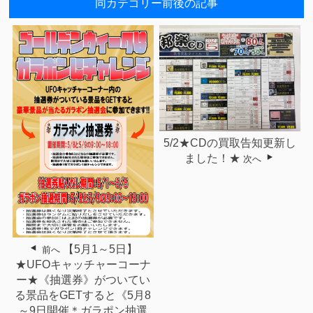
同カテゴリー前後の記事
5/2★CDの買取告知更新し
ました！★
次へ
【5月1～5日】
前へ
★UFOキャッチャーコーナ
ー★《抽選券》がついてい
る景品をGETすると《5月8
～9日開催＊ガラポン抽選