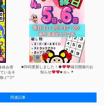
■SNS更新しました！◆
縁日開催のお
春休み突
知らせ
■
ているキ
次へ
 * ॑꒳
関連記事