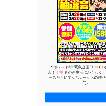
– ̗̀
緊急企画( ᐛ
)
前へ
入！！
春の新生活にわくわくし
ッズたちにてんちょーからの贈り物⸜(
॑*)⸝