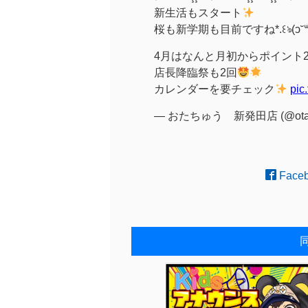
新生活もスタート
桜も新学期も目前ですね*.꒰ঌ(ↄ˘꒳˘c
4月はなんと月初からポイント
店長降臨祭も2回
カレンダーを要チェック
pic
— おたちゅう 新発田店 (@otach
Face