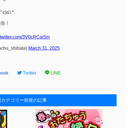
)໒꒱.*.
2倍！
.twitter.com/3V0cRCqi5m
u_shibata)
March 31, 2025
book
Twitter
LINE
同カテゴリー前後の記事