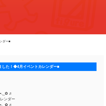
ンダー■
しました！◆4月イベントカレンダー■
•.¸¸✿ ♬
レンダー
•.¸¸✿ ♬