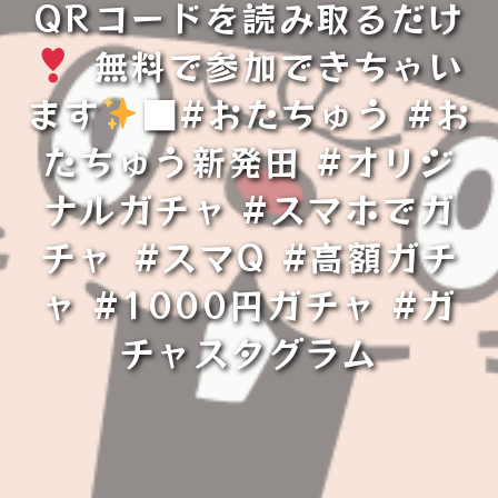
QRコードを読み取るだけ
⁡ ⁡無料で参加できちゃい
ます
⁡■#おたちゅう #お
たちゅう新発田 #オリジ
ナルガチャ #スマホでガ
チャ⁡ ⁡#スマQ #高額ガチ
ャ #1000円ガチャ #ガ
チャスタグラム