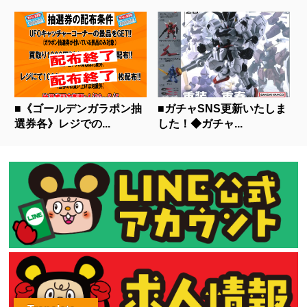
■《ゴールデンガラポン抽
■ガチャSNS更新いたしま
選券各》レジでの...
した！◆ガチャ...