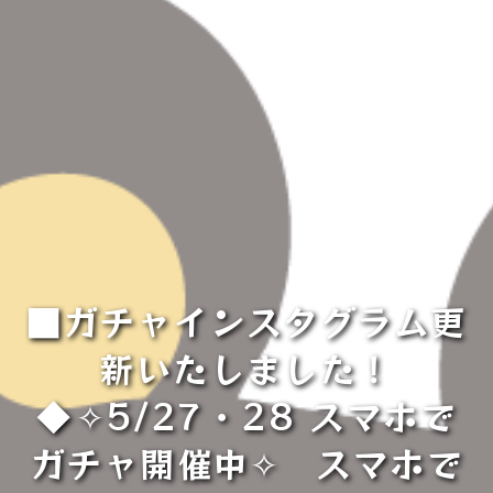
■ガチャインスタグラム更
新いたしました！
◆⁡✧︎5/27・28 スマホで
ガチャ開催中✧︎ ⁡ ⁡スマホで