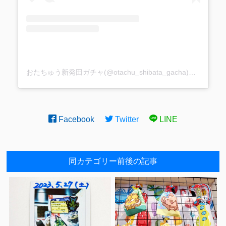
おたちゅう新発田ガチャ(@otachu_shibata_gacha)がシェアした投稿
Facebook
Twitter
LINE
同カテゴリー前後の記事