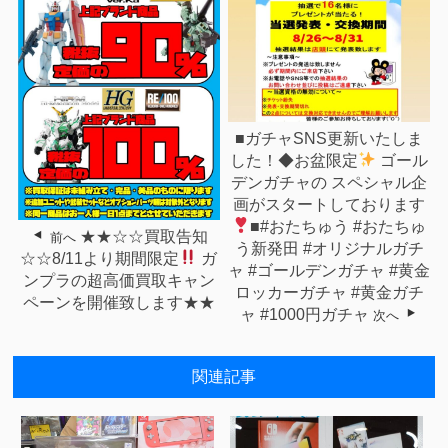
■ガチャSNS更新いたしま
した！◆⁡お盆限定
⁡ ⁡ゴール
デンガチャの⁡ ⁡スペシャル企
画がスタートしております
⁡■⁡#おたちゅう #おたちゅ
★★☆☆買取告知
前へ
う新発田 #オリジナルガチ
☆☆8/11より期間限定
ガ
ャ #ゴールデンガチャ #黄金
ンプラの超高価買取キャン
ロッカーガチャ #黄金ガチ
ペーンを開催致します★★
ャ #1000円ガチャ
次へ
関連記事